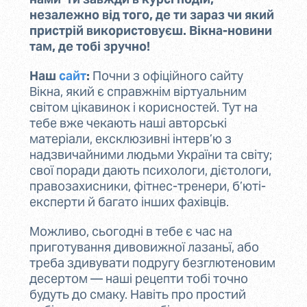
незалежно від того, де ти зараз чи який
пристрій використовуєш. Вікна-новини
там, де тобі зручно!
Наш
сайт
:
Почни з офіційного сайту
Вікна, який є справжнім віртуальним
світом цікавинок і корисностей. Тут на
тебе вже чекають наші авторські
матеріали, ексклюзивні інтерв’ю з
надзвичайними людьми України та світу;
свої поради дають психологи, дієтологи,
правозахисники, фітнес-тренери, б’юті-
експерти й багато інших фахівців.
Можливо, сьогодні в тебе є час на
приготування дивовижної лазаньї, або
треба здивувати подругу безглютеновим
десертом — наші рецепти тобі точно
будуть до смаку. Навіть про простий