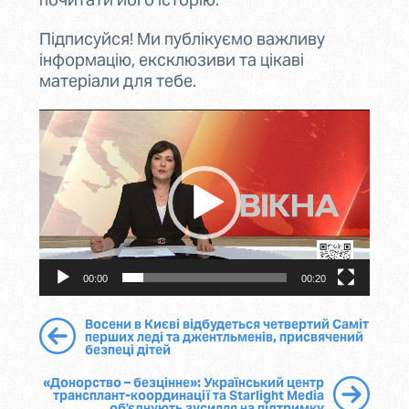
Підписуйся! Ми публікуємо важливу
інформацію, ексклюзиви та цікаві
матеріали для тебе.
Video
Player
00:00
00:20
Восени в Києві відбудеться четвертий Саміт
перших леді та джентльменів, присвячений
безпеці дітей
«Донорство – безцінне»: Український центр
трансплант-координації та Starlight Media
об'єднують зусилля на підтримку