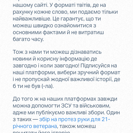
нашому сайті. У форматі твітів, де на
рахунку кожне слово, ми подаємо тільки
найважливіше. Це гарантує, що ти
можеш швидко ознайомитися з
основними фактами й не витратиш
багато часу.
Тож з нами ти можеш дізнаватись
новини й корисну інформацію де
завгодно і коли завгодно! Підписуйся на
наші платформи, вибери зручний формат
і не пропускай жодної важливої історії, де
б ти не був (-ла).
До того ж на наших платформах завжди
можна допомогти ЗСУ та військовим,
адже ми публікуємо важливі збори. Один
з таких —
збір на протез руки для 21-
річного ветерана
, також можеш
почитати його історію.