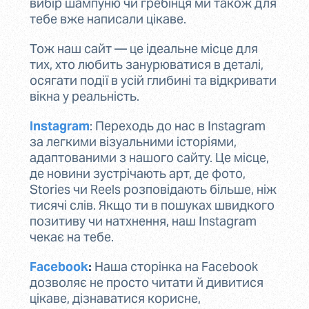
вибір шампуню чи гребінця ми також для
тебе вже написали цікаве.
Тож наш сайт — це ідеальне місце для
тих, хто любить занурюватися в деталі,
осягати події в усій глибині та відкривати
вікна у реальність.
Instagram
: Переходь до нас в Instagram
за легкими візуальними історіями,
адаптованими з нашого сайту. Це місце,
де новини зустрічають арт, де фото,
Stories чи Reels розповідають більше, ніж
тисячі слів. Якщо ти в пошуках швидкого
позитиву чи натхнення, наш Instagram
чекає на тебе.
Facebook
:
Наша сторінка на Facebook
дозволяє не просто читати й дивитися
цікаве, дізнаватися корисне,