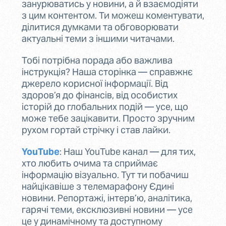
занурюватись у новини, а й взаємодіяти
з цим контентом. Ти можеш коментувати,
ділитися думками та обговорювати
актуальні теми з іншими читачами.
Тобі потрібна порада або важлива
інструкція? Наша сторінка — справжнє
джерело корисної інформації. Від
здоров’я до фінансів, від особистих
історій до глобальних подій — усе, що
може тебе зацікавити. Просто зручним
рухом гортай стрічку і став лайки.
YouTube
: Наш YouTube канал — для тих,
хто любить очима та сприймає
інформацію візуально. Тут ти побачиш
найцікавіше з телемарафону Єдині
новини. Репортажі, інтерв’ю, аналітика,
гарячі теми, ексклюзивні новини — усе
це у динамічному та доступному