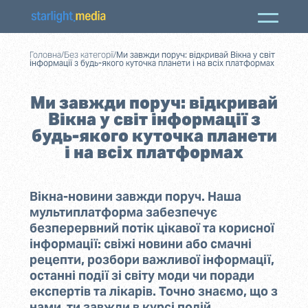
Головна
/
Без категорії
/
Ми завжди поруч: відкривай Вікна у світ
інформації з будь-якого куточка планети і на всіх платформах
Ми завжди поруч: відкривай
Вікна у світ інформації з
будь-якого куточка планети
і на всіх платформах
Вікна-новини завжди поруч. Наша
мультиплатформа забезпечує
безперервний потік цікавої та корисної
інформації: свіжі новини або смачні
рецепти, розбори важливої інформації,
останні події зі світу моди чи поради
експертів та лікарів. Точно знаємо, що з
нами ти завжди в курсі подій,