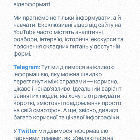
відеоформаті.
Ми прагнемо не тільки інформувати, а й
навчати. Ексклюзивні відео від сайту на
YouTube часто містять аналітичні
розбори, інтерв’ю, історичні екскурси та
пояснення складних питань у доступній
формі.
Telegram
: Тут ми ділимося важливою
інформацією, яку можна швидко
переглянути між справами — корисно,
цікаво і ненав’язливо. Ідеальний варіант
зайнятих людей, які хочуть отримувати
короткі, змістовні повідомлення просто
на свій смартфон. А ще, звісно, дивися
багато корисної та цікавої інфографіки.
У
Twitter
ми ділимося інформацією і
гарячими темами, які з’являються на