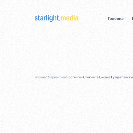
Головна
Головна
/
Старлайтівці
/
Костянтин Стогній та Оксана Гутцайт вис