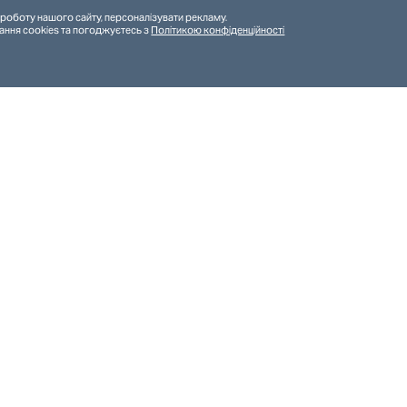
роботу нашого сайту, персоналізувати рекламу.
ання cookies та погоджуєтесь з
Політикою конфіденційності