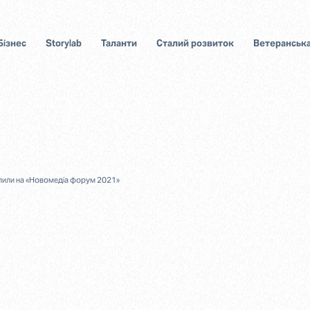
Бізнес
Storylab
Таланти
Сталий розвиток
Ветеранська
тупили на «Новомедіа форум 2021»