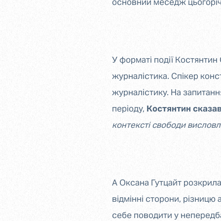
основний меседж цьогоріч
У форматі події Костянтин 
журналістика. Спікер конст
журналістику. На запитання
періоду,
Костянтин сказав
контексті свободи висловл
А Оксана Гутцайт розкрила 
відмінні сторони, різницю 
себе поводити у непередба