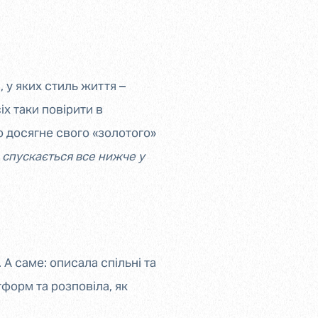
 у яких стиль життя –
іх таки повірити в
но досягне свого «золотого»
а спускається все нижче у
А саме: описала спільні та
тформ та розповіла, як