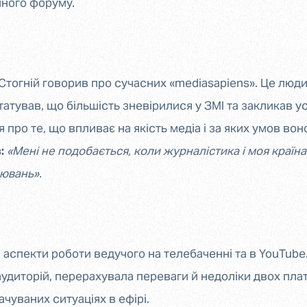
ного форуму.
Стогній говорив про сучасних «mediasapiens». Це люди,
атував, що більшість зневірилися у ЗМІ та закликав ус
 про те, що впливає на якість медіа і за яких умов во
:
«Мені не подобається, коли журналістика і моя країн
ювань».
аспекти роботи ведучого на телебаченні та в YouTube. 
аудиторій, перерахувала переваги й недоліки двох пла
чуваних ситуаціях в ефірі.