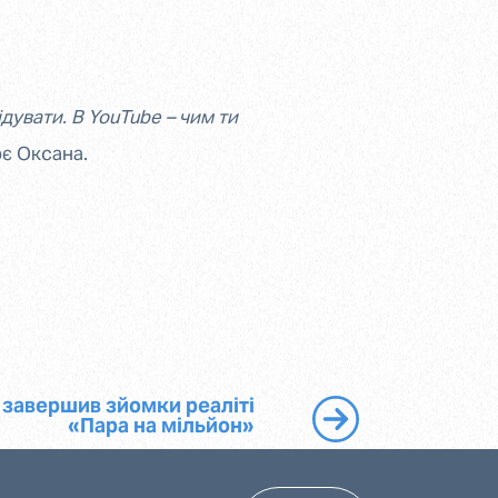
дувати. В YouTube – чим ти
є Оксана.
 завершив зйомки реаліті
«Пара на мільйон»