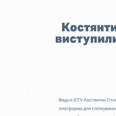
Костянти
виступил
Ведучі ICTV Костянтин Сто
платформа для спілкування