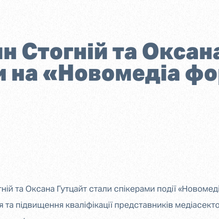
н Стогній та Оксан
и на «Новомедіа фо
гній та Оксана Гутцайт стали спікерами події «Новомед
 та підвищення кваліфікації представників медіасекто