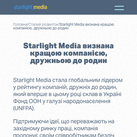
Головна
/
Сталий розвиток
/
Starlight Media визнана кращою
компанією, дружньою до родин
Starlight Media визнана
кращою компанією,
дружньою до родин
Starlight Media стала глобальним лідером
у рейтингу компаній, дружніх до родин,
який вперше в цьому році склав в Україні
Фонд ООН у галузі народонаселення
(UNFPA).
Підтримуючи ідеї, що переважають на
західному ринку праці, компанія
пропонує своїм співробітникам безліч