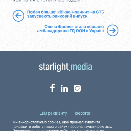
Побач більше! «Вікна-новини» на СТБ
запускають ранковий випуск
Олена Фроляк стала першою
амбасадоркою ГД ООН в Україні
Дім реквізиту
Teleportal
Ми використовуємо cookies, щоб проаналізувати та
покращити роботу нашого сайту, персоналізувати рекламу.
Полiтика конфiденцiйностi
Продовжуючи відвідування сайту, ви надаєте згоду на