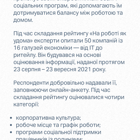
соціальних програм, які допомагають їм
дотримуватися балансу між роботою та
домом.
Під час складання рейтингу «На роботі як
удома» експерти опитали 50 компаній із
16 галузей економіки — від IT до
ритейлу. Він будувався на основі
оцінювання інформації, наданої протягом
23 серпня – 23 вересня 2021 року.
Респонденти добровільно надавали її,
заповнюючи онлайн-анкету. Під час
складання рейтингу оцінювалися чотири
категорії:
корпоративна культура;
робоче місце та графік роботи;
програми соціальної підтримки
працівників із родинами;