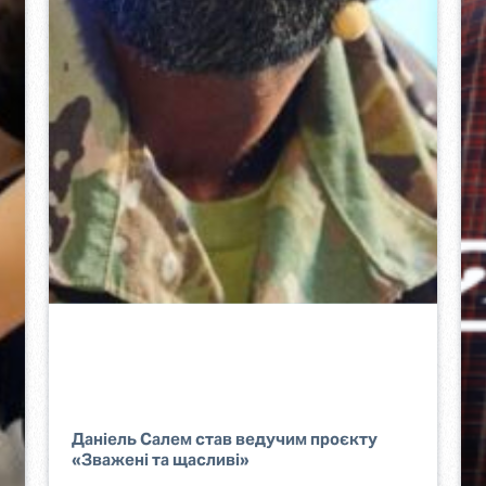
Даніель Салем став ведучим проєкту
«Зважені та щасливі»