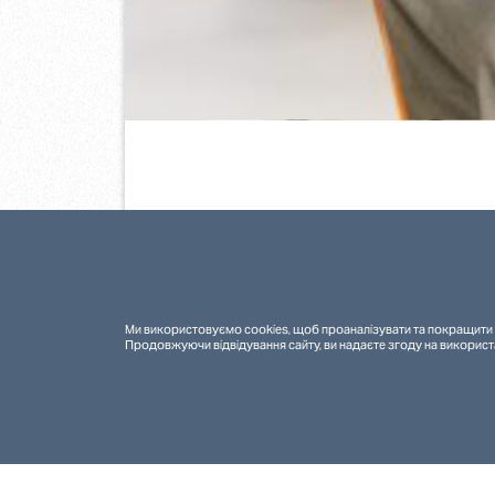
У Тернополі відкрили реабілітаційний
центр мережі RECOVERY для поранених
військових
Ми використовуємо cookies, щоб проаналізувати та покращити 
Продовжуючи відвідування сайту, ви надаєте згоду на використ
7.4.2025