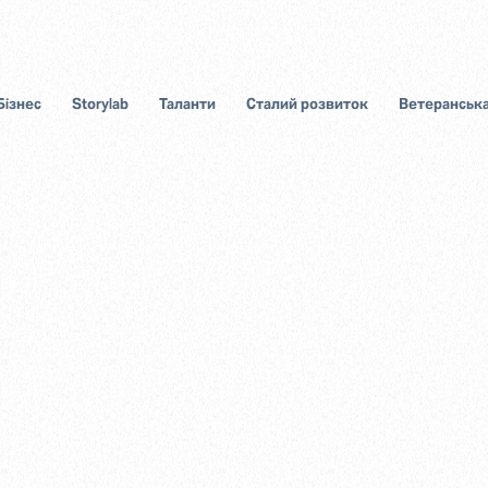
Бізнес
Storylab
Таланти
Сталий розвиток
Ветеранська