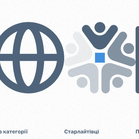
з категорії
Старлайтівці
П