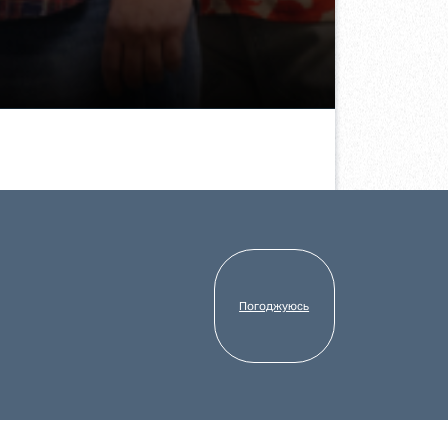
Серіал “АТП Перевізники” покаже
провідний стрімінговий сервіс Netflix:
коли дивитися?
Погоджуюсь
24.3.2025