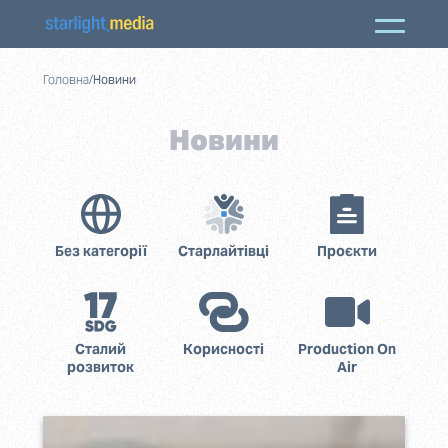
Головна
/
Новини
Новини
Без категорії
Старлайтівці
Проєкти
Сталий
Корисності
Production On
розвиток
Air