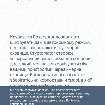
Keybase та Boxcryptor дозволяють
шифрувати дані в автономному режимі,
перш ніж завантажити їх у хмарне
сховище. Cryptomator створює
універсальний зашифрований логічний
диск, який можна синхронізувати між
вашими пристроями через хмарне
сховище. Всі копоративні дані мають
зберігатісь на корпортавній хмарі, в якій
передбачено шифрування та
Ми використовуємо cookies, щоб проаналізувати та
розподілення доступів.
покращити роботу нашого сайту, персоналізувати рекламу.
Продовжуючи відвідування сайту, ви надаєте згоду на
Рекомендації для перевірки свого
використання cookies та погоджуєтесь з
Політикою
конфіденційності