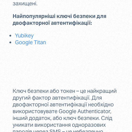
захищені.
Найпопулярніші ключі безпеки для
двофакторної автентифікації:
Yubikey
Google Titan
Ключ безпеки або токен – це найкращий
другий фактор автентифікації. Для
двофакторної автентифікації необхідно
використовувате Google Authenticator,
інший додаток, або ключ безпеки. Слід
уникати використання одноразових
паролів через SMS – це небезпечно.