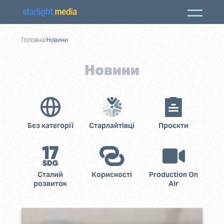
Головна
/
Новини
Новини
Без категорії
Старлайтівці
Проєкти
Сталий
Корисності
Production On
розвиток
Air