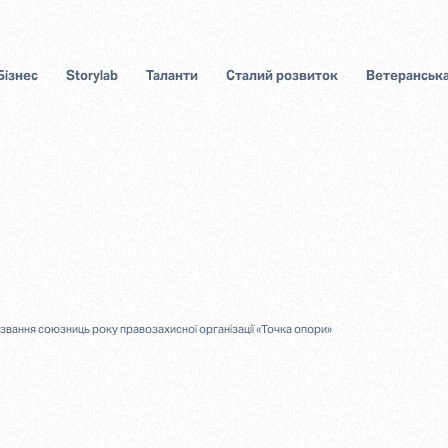
Бізнес
Storylab
Таланти
Сталий розвиток
Ветеранська
и звання союзниць року правозахисної організації «Точка опори»