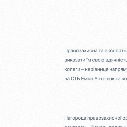
Правозахисна та експертна
виказати їм свою вдячніст
колеги – керівниця напрям
на СТБ Емма Антонюк та коо
Нагорода правозахисної ор