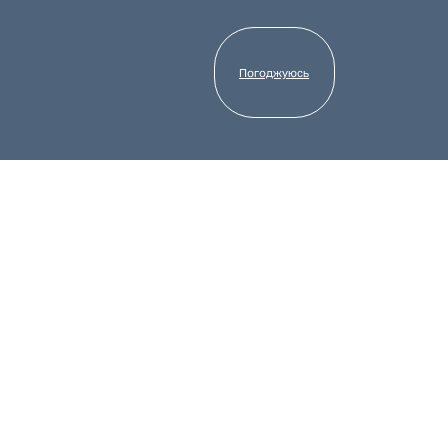
Погоджуюсь
огли віддати свій голос за
ікуються темою прав ЛГБТ+
ТБ виборов срібло Promax