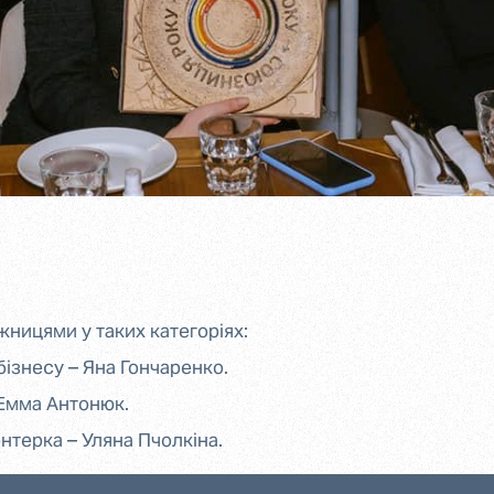
ницями у таких категоріях:
ізнесу – Яна Гончаренко.
Емма Антонюк.
терка – Уляна Пчолкіна.