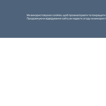
Ми використовуємо cookies, щоб проаналізувати та покращити 
Продовжуючи відвідування сайту, ви надаєте згоду на використ
Номінантів і номінанток об
кандидатури. А «Точка опо
спільноти в Україні, голо
«Хто хоче стати мільйон
успішно запустився на I