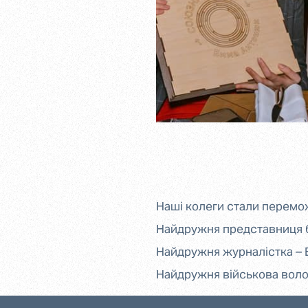
Наші колеги стали перемож
Найдружня представниця б
Найдружня журналістка – 
Найдружня військова волон