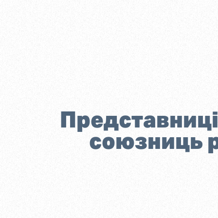
Представниці 
союзниць р