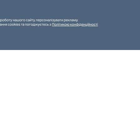
роботу нашого сайту, персоналізувати рекламу.
ання cookies та погоджуєтесь з
Політикою конфіденційності
ирали голосуванням у соціальних мережах – усі охочі м
ри» разом з коаліцією громадських організацій, які оп
сували і обирали переможців і переможниць.
ером?»
Редизайн С
CTV