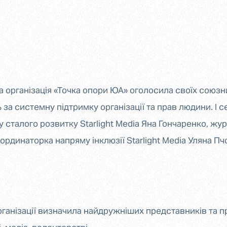
 організація «Точка опори ЮА» оголосила своїх союзни
ь за системну підтримку організації та прав людини. І
у сталого розвитку Starlight Media Яна Гончаренко, жу
рдинаторка напряму інклюзії Starlight Media Уляна Пчо
ганізації визначила найдружніших представників та п