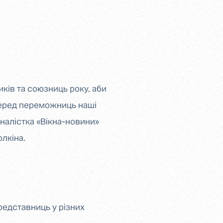
ків та союзниць року, аби
 серед переможниць наші
рналістка «Вікна-новини»
лкіна.
редставниць у різних