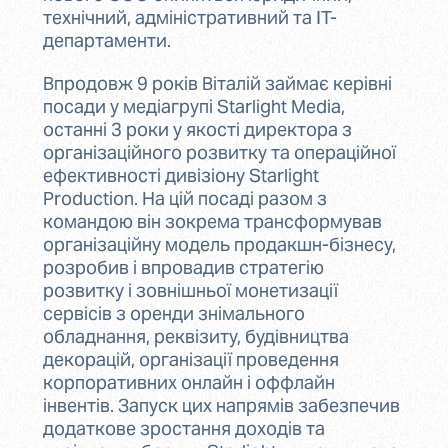
технічний, адміністративний та IT-
департаменти.
Впродовж 9 років Віталій займає керівні
посади у медіагрупі Starlight Media,
останні 3 роки у якості директора з
організаційного розвитку та операційної
ефективності дивізіону Starlight
Production. На цій посаді разом з
командою він зокрема трансформував
організаційну модель продакшн-бізнесу,
розробив і впровадив стратегію
розвитку і зовнішньої монетизації
сервісів з оренди знімального
обладнання, реквізиту, будівництва
декорацій, організації проведення
корпоративних онлайн і оффлайн
інвентів. Запуск цих напрямів забезпечив
додаткове зростання доходів та