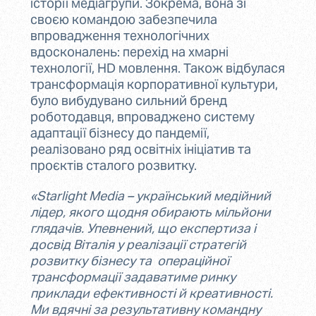
історії медіагрупи. Зокрема, вона зі
своєю командою забезпечила
впровадження технологічних
вдосконалень: перехід на хмарні
технології, НD мовлення. Також відбулася
трансформація корпоративної культури,
було вибудувано сильний бренд
роботодавця, впроваджено систему
адаптації бізнесу до пандемії,
реалізовано ряд освітніх ініціатив та
проєктів сталого розвитку.
«Starlight Media – український медійний
лідер, якого щодня обирають мільйони
глядачів. Упевнений, що експертиза і
досвід Віталія у реалізації стратегій
розвитку бізнесу та операційної
трансформації задаватиме ринку
приклади ефективності й креативності.
Ми вдячні за результативну командну