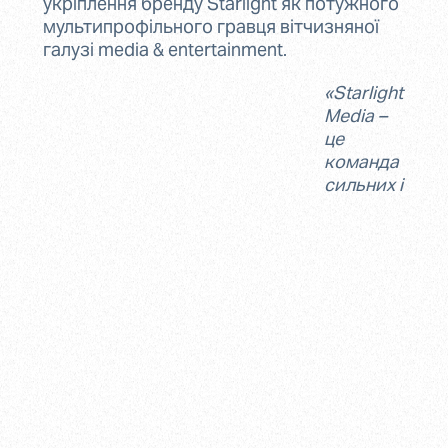
укріплення бренду Starlight як потужного
мультипрофільного гравця вітчизняної
галузі media & entertainment.
«Starlight
Media –
це
команда
сильних і