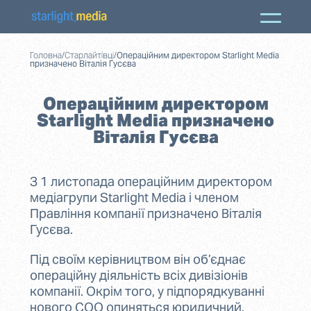
Головна
/
Старлайтівці
/
Операційним директором Starlight Media
призначено Віталія Гусєва
Операційним директором
Starlight Media призначено
Віталія Гусєва
З 1 листопада операційним директором
медіагрупи Starlight Media і членом
Правління компанії призначено Віталія
Гусєва.
Під своїм керівництвом він об’єднає
операційну діяльність всіх дивізіонів
компанії. Окрім того, у підпорядкуванні
нового СОО опиняться юридичний,