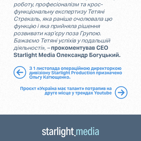
роботу, професіоналізм та крос-
функціональну експертизу Тетяні
Стрекаль, яка раніше очолювала цю
функцію і яка прийняла рішення
розвивати кар’єру поза Групою.
Бажаємо Тетяні успіхів у подальшій
діяльності», –
прокоментував CEO
Starlight Media Олександр Богуцький.
З 1 листопада операційною директоркою
дивізіону Starlight Production призначено
Ольгу Катющенко.
Проєкт «Україна має талант» потрапив на
друге місце у трендах Youtube