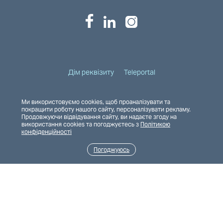
Дім реквізиту
Teleportal
Ми використовуємо cookies, щоб проаналізувати та
покращити роботу нашого сайту, персоналізувати рекламу.
Полiтика конфiденцiйностi
Продовжуючи відвідування сайту, ви надаєте згоду на
використання cookies та погоджуєтесь з
Політикою
конфіденційності
Погоджуюсь
Фінансова звітність
Корпоративна етика