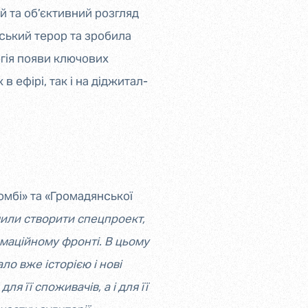
й та об’єктивний розгляд
йський терор та зробила
огія появи ключових
в ефірі, так і на діджитал-
омбі» та «Громадянської
шили створити спецпроект,
рмаційному фронті. В цьому
ло вже історією і нові
я її споживачів, а і для її