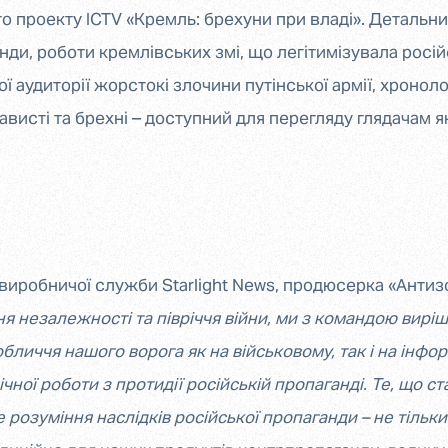
о проекту ICTV «Кремль: брехуни при владі». Детальни
анди, роботи кремлівських змі, що легітимізувала росі
 аудиторії жорстокі злочини путінської армії, хронол
висті та брехні – доступний для перегляду глядачам як 
 виробничої служби Starlight News, продюсерка «Антиз
я незалежності та півріччя війни, ми з командою вирі
бличчя нашого ворога як на військовому, так і на інфо
чної роботи з протидії російській пропаганді. Те, що ста
озуміння наслідків російської пропаганди – не тільки дл