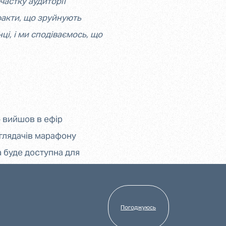
частку аудиторії
факти, що зруйнують
ці, і ми сподіваємось, що
 вийшов в ефір
 глядачів марафону
а буде доступна для
Погоджуюсь