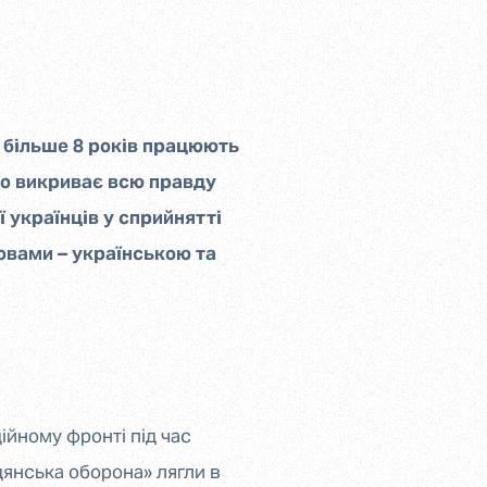
 більше 8 років працюють
що викриває всю правду
ї українців у сприйнятті
овами – українською та
ійному фронті під час
дянська оборона» лягли в