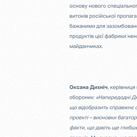
основу нового спеціальног
витоків російської пропаг
бажаними для зазомбованої
продуктів цієї фабрики нена
майданчиках.
Оксана Дихніч
, керівниця
оборони»:
«Напередодні Дн
що відобразить справжнє о
проекті – висновки багаторі
факти, що дають ще глибше р