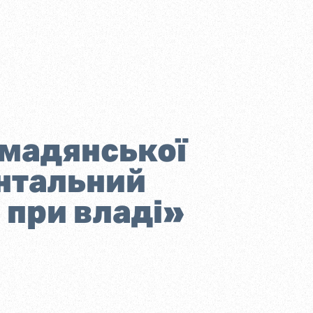
омадянської
нтальний
 при владі»