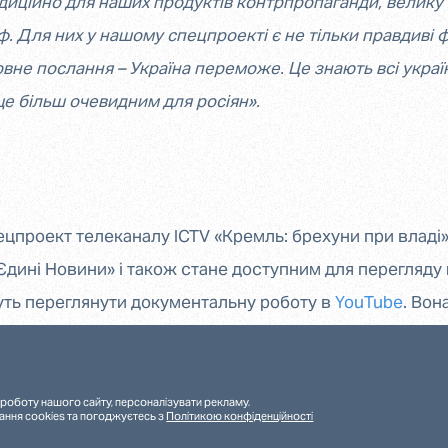
диційно для наших продуктів контрпропаганди, велику 
. Для них у нашому спецпроекті є не тільки правдиві 
ловне послання – Україна переможе. Це знають всі україн
ще більш очевидним для росіян».
цпроект телеканалу ICTV «Кремль: брехуни при владі»
дині Новини» і також стане доступним для перегляду
уть переглянути документальну роботу в
YouTube
. Вон
 російською мовами.
роботу нашого сайту, персоналізувати рекламу.
ання cookies та погоджуєтесь з
Політикою конфіденційності