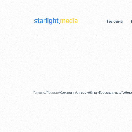
Головна
Головна
/
Проєкти
/
Команди «Антизомбі» та «Громадянської оборо