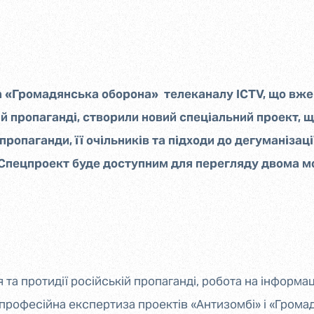
 «Громадянська оборона» телеканалу ICTV, що вже
ій пропаганді, створили новий спеціальний проект, 
опаганди, її очільників та підходи до дегуманізаці
 Спецпроект буде доступним для перегляду двома м
та протидії російській пропаганді, робота на інформац
професійна експертиза проектів «Антизомбі» і «Грома