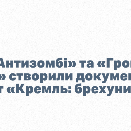
нтизомбі» та «Гр
» створили докуме
 «Кремль: брехуни