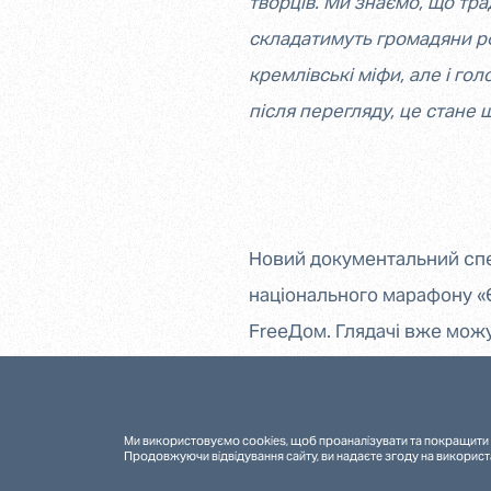
творців. Ми знаємо, що тра
складатимуть громадяни рф
кремлівські міфи, але і го
після перегляду, це стане 
Новий документальний спе
національного марафону «Є
FreeДом. Глядачі вже мож
перегляду українською та
Ми використовуємо cookies, щоб проаналізувати та покращити 
Продовжуючи відвідування сайту, ви надаєте згоду на використ