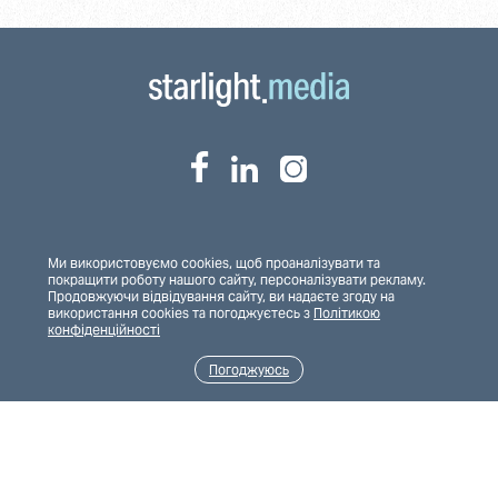
Ми використовуємо cookies, щоб проаналізувати та
Дім реквізиту
Teleportal
покращити роботу нашого сайту, персоналізувати рекламу.
Продовжуючи відвідування сайту, ви надаєте згоду на
використання cookies та погоджуєтесь з
Політикою
конфіденційності
Полiтика конфiденцiйностi
Погоджуюсь
Фінансова звітність