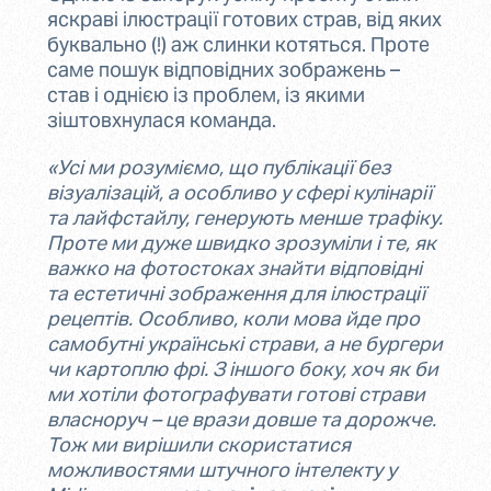
яскраві ілюстрації готових страв, від яких
буквально (!) аж слинки котяться. Проте
саме пошук відповідних зображень –
став і однією із проблем, із якими
зіштовхнулася команда.
«Усі ми розуміємо, що публікації без
візуалізацій, а особливо у сфері кулінарії
та лайфстайлу, генерують менше трафіку.
Проте ми дуже швидко зрозуміли і те, як
важко на фотостоках знайти відповідні
та естетичні зображення для ілюстрації
рецептів. Особливо, коли мова йде про
самобутні українські страви, а не бургери
чи картоплю фрі. З іншого боку, хоч як би
ми хотіли фотографувати готові страви
власноруч – це врази довше та дорожче.
Тож ми вирішили скористатися
можливостями штучного інтелекту у