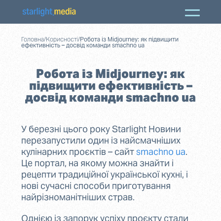
Головна
/
Корисності
/
Робота із Midjourney: як підвищити
ефективність – досвід команди smachno ua
Робота із Midjourney: як
підвищити ефективність –
досвід команди smachno ua
У березні цього року Starlight Новини
перезапустили один із найсмачніших
кулінарних проєктів – сайт
smachno ua
.
Це портал, на якому можна знайти і
рецепти традиційної української кухні, і
нові сучасні способи приготування
найрізноманітніших страв.
Однією із запорук успіху проєкту стали