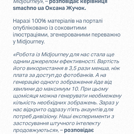
Midjourney»,
–
розповідає керівниця
smachno ua Оксана Жучок.
Наразі 100% матеріалів на порталі
опубліковано із соковитими
ілюстраціями, згенерованими переважно
у Midjourney.
«Робота із Midjourney для нас стала ще
одним джерелом ефективності. Вартість
його використання в 3,5 рази менша, ніж
плата за доступ до фотобанків. А на
генерацію одного зображення йде від
хвилини до максимум 10. При цьому
щомісяця можна генерувати необмежену
кількість необхідних зображень. Зараз у
нас відкрито одразу п’ять акаунтів для
потреб дивізіону. Наші експерименти з
застосування штучного інтелекту
продовжуються»,
–
розповідає