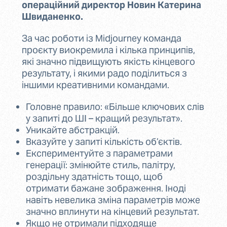
операційний директор Новин Катерина
Швиданенко.
За час роботи із Midjourney команда
проєкту виокремила і кілька принципів,
які значно підвищують якість кінцевого
результату, і якими радо поділиться з
іншими креативними командами.
Головне правило: «Більше ключових слів
у запиті до ШІ – кращий результат».
Уникайте абстракцій.
Вказуйте у запиті кількість об’єктів.
Експериментуйте з параметрами
генерації: змінюйте стиль, палітру,
роздільну здатність тощо, щоб
отримати бажане зображення. Іноді
навіть невелика зміна параметрів може
значно вплинути на кінцевий результат.
Якщо не отримали підходяще