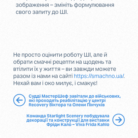
зображення – змініть формулювання
свого запиту до ШІ.
Не просто оцінити роботу ШІ, але й
обрати смачні рецепти на щодень та
втілити їх у життя – ви завжди можете
разом із нами на сайті
https://smachno.ua/
.
Нехай вам і око милує, і смакує!
Судді МастерШеф завітали до військових,
які проходять реабілітацію у центрі
Recovery Віктора та Олени Пінчуків
Команда Starlight Scenery побудувала
декорації та конструкції для виставки
Фріди Кало – Viva Frida Kahlo