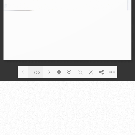
1/55
Loading PDF 25% ...