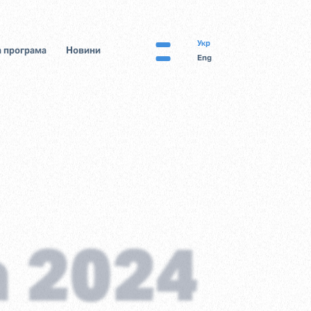
Укр
 програма
Новини
Eng
а 2024