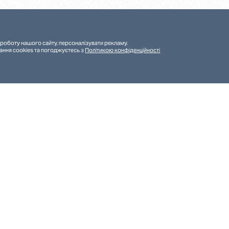
роботу нашого сайту, персоналізувати рекламу.
ання cookies та погоджуєтесь з
Політикою конфіденційності